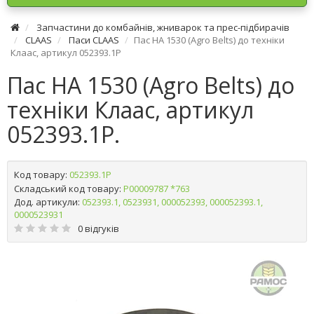
Запчастини до комбайнів, жниварок та прес-підбирачів
CLAAS
Паси CLAAS
Пас HA 1530 (Agro Belts) до техніки
Клаас, артикул 052393.1P
Пас HA 1530 (Agro Belts) до
техніки Клаас, артикул
052393.1P.
Код товару:
052393.1P
Складський код товару:
Р00009787 *763
Дод. артикули:
052393.1, 0523931, 000052393, 000052393.1,
0000523931
0 відгуків