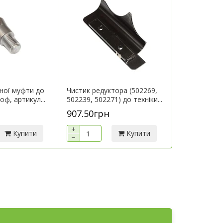
ної муфти до
Чистик редуктора (502269,
Кронштейн 
оф, артикул...
502239, 502271) до техніки...
техніки Герін
907.50грн
7 290.00г
+
+
Купити
Купити
−
−