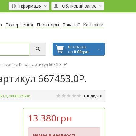
Інформація
Обліковий запис
а
Повернення
Партнери
Вакансії
Контакти
0
товарів,
на
0.00грн
до техніки Клаас, артикул 667453.0P
 артикул 667453.0P.
53.0, 0006674530
0 відгуків
13 380грн
Немає в наявності