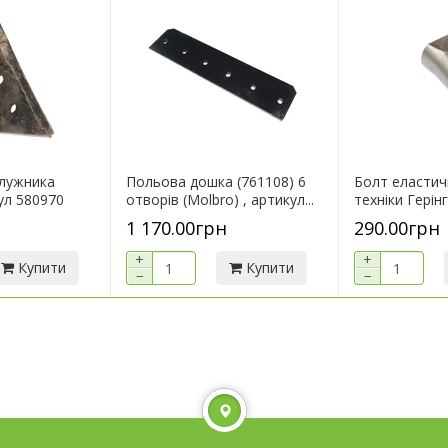
плужника
Польова дошка (761108) 6
Болт еластич
ул 580970
отворів (Molbro) , артикул...
техніки Герінг
1 170.00грн
290.00грн
+
+
Купити
Купити
−
−