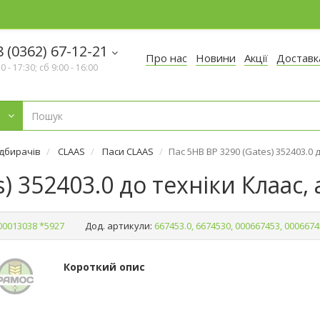
 (0362) 67-12-21
Про нас
Новини
Акції
Доставк
30 - 17:30; сб 9:00 - 16:00
ідбирачів
CLAAS
Паси CLAAS
Пас 5HB BP 3290 (Gates) 352403.0 
) 352403.0 до техніки Клаас,
00013038 *5927
Дод. артикули:
667453.0, 6674530, 000667453, 0006674
Короткий опис