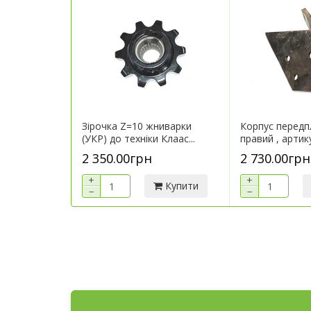
Зірочка Z=10 жниварки
Корпус перед
(УКР) до техніки Клаас...
правий , артик
2 350.00грн
2 730.00грн
+
+
Купити
−
−