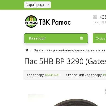
Українська
+38
пн - пт 8:
Категорії
Cкрізь
Запчастини до комбайнів, жниварок та прес-п
Пас 5HB BP 3290 (Gates
Код товару:
667453.0P
Складський код товару:
Р