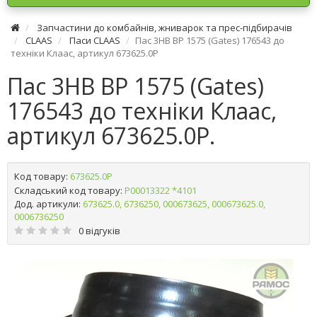
Запчастини до комбайнів, жниварок та прес-підбирачів
CLAAS
Паси CLAAS
Пас 3HB BP 1575 (Gates) 176543 до
техніки Клаас, артикул 673625.0P
Пас 3HB BP 1575 (Gates)
176543 до техніки Клаас,
артикул 673625.0P.
Код товару:
673625.0P
Складський код товару:
Р00013322 *4101
Дод. артикули:
673625.0, 6736250, 000673625, 000673625.0,
0006736250
0 відгуків