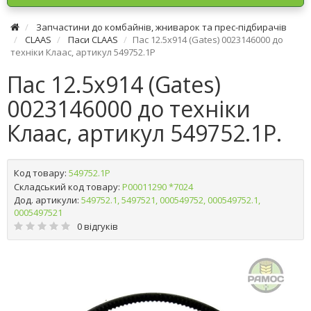
Запчастини до комбайнів, жниварок та прес-підбирачів
CLAAS
Паси CLAAS
Пас 12.5х914 (Gates) 0023146000 до
техніки Клаас, артикул 549752.1P
Пас 12.5х914 (Gates)
0023146000 до техніки
Клаас, артикул 549752.1P.
Код товару:
549752.1P
Складський код товару:
Р00011290 *7024
Дод. артикули:
549752.1, 5497521, 000549752, 000549752.1,
0005497521
0 відгуків