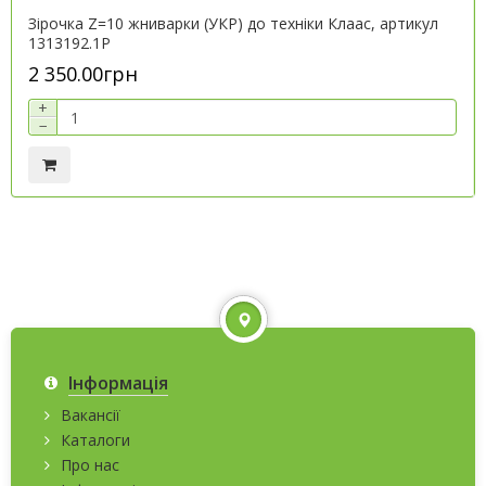
Зірочка Z=10 жниварки (УКР) до техніки Клаас, артикул
1313192.1P
2 350.00грн
+
−
Інформація
Вакансії
Каталоги
Про нас