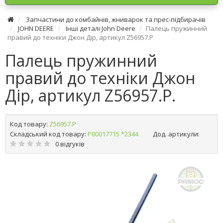
Запчастини до комбайнів, жниварок та прес-підбирачів
JOHN DEERE
Інші деталі John Deere
Палець пружинний
правий до техніки Джон Дір, артикул Z56957.P
Палець пружинний
правий до техніки Джон
Дір, артикул Z56957.P.
Код товару:
Z56957.P
Складський код товару:
Р00017715 *2344
Дод. артикули:
0 відгуків