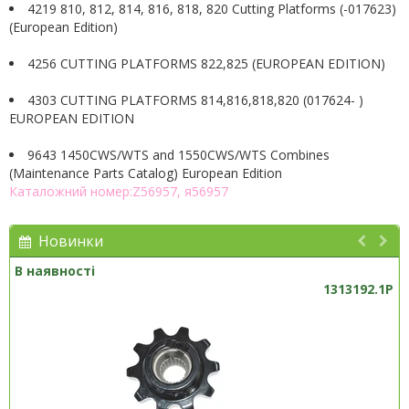
4219 810, 812, 814, 816, 818, 820 Cutting Platforms (-017623)
(European Edition)
4256 CUTTING PLATFORMS 822,825 (EUROPEAN EDITION)
4303 CUTTING PLATFORMS 814,816,818,820 (017624- )
EUROPEAN EDITION
9643 1450CWS/WTS and 1550CWS/WTS Combines
(Maintenance Parts Catalog) European Edition
Каталожний номер:Z56957, я56957
Новинки
В наявності
1313192.1P