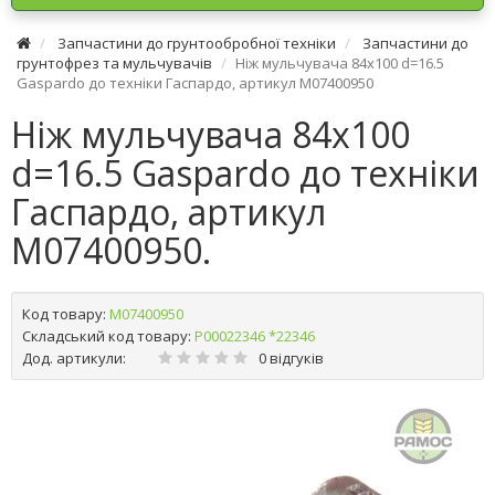
Запчастини до грунтообробної техніки
Запчастини до
грунтофрез та мульчувачів
Ніж мульчувача 84х100 d=16.5
Gaspardo до техніки Гаспардо, артикул M07400950
Ніж мульчувача 84х100
d=16.5 Gaspardo до техніки
Гаспардо, артикул
M07400950.
Код товару:
M07400950
Складський код товару:
Р00022346 *22346
Дод. артикули:
0 відгуків