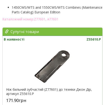
1450CWS/WTS and 1550CWS/WTS Combines (Maintenance
Parts Catalog) European Edition
Каталожний номер:Z77601, я77601
Супутні товари
В наявності
Z55610.P
Ніж бильний зубчастий (Z77601) до техніки Джон Дір,
артикул Z55610.P
171.90грн