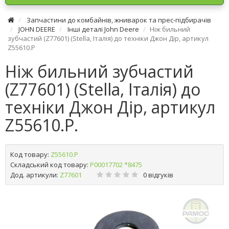
Запчастини до комбайнів, жниварок та прес-підбирачів
JOHN DEERE
Інші деталі John Deere
Ніж бильний
зубчастий (Z77601) (Stella, Італія) до техніки Джон Дір, артикул
Z55610.P
Ніж бильний зубчастий
(Z77601) (Stella, Італія) до
техніки Джон Дір, артикул
Z55610.P.
Код товару:
Z55610.P
Складський код товару:
Р00017702 *8475
Дод. артикули:
Z77601
0 відгуків