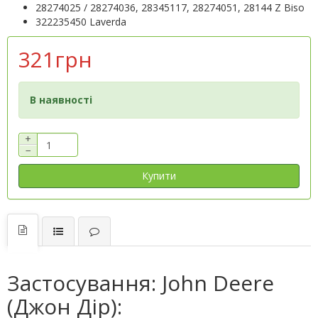
28274025 / 28274036, 28345117, 28274051, 28144 Z Biso
322235450 Laverda
321грн
В наявності
+
−
Купити
Застосування: John Deere
(Джон Дір):