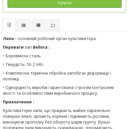
Купити
Лапа -
основний робочий орган культиватора.
Переваги
лап
Bellota :
• Боровмісна сталь.
• Твердість: 50 2 HRc.
• Комплексна термічна обробка запобігає деформації і
поломці.
• Однорідність виробів гарантована строгим контролем
якості та особливостями виробничого процесу.
Призначення :
Культиваторні лапи, що працюють майже паралельно
поверхні землі, зрізають коріння і піднімають рослини,
виконуючи прополку без обороту шарів грунту. Вузькі
подовжені лапи виконують скарифікацію, допомагають