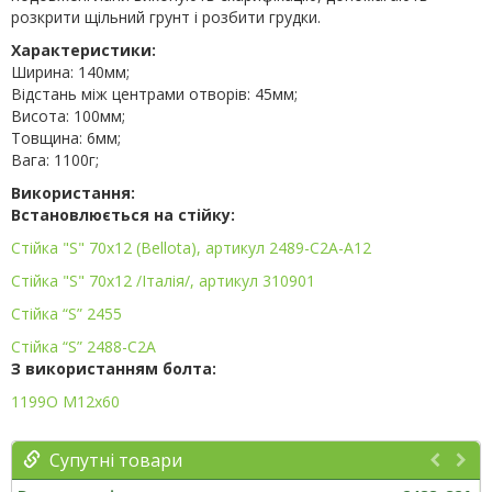
розкрити щільний грунт і розбити грудки.
Характеристики:
Ширина: 140мм;
Відстань між центрами отворів: 45мм;
Висота: 100мм;
Товщина: 6мм;
Вага: 1100г;
Використання:
Встановлюється на стійку:
Стійка "S" 70х12 (Bellota), артикул 2489-С2А-A12
Стійка "S" 70х12 /Італія/, артикул 310901
Стійка “S” 2455
Стійка “S” 2488-C2A
З використанням болта:
1199О М12х60
Супутні товари