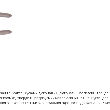
ізанню болтів. Кусачки діагональні, діагональні посилені і торцеві
ої кромки, твердість розрізуємих матеріалів 60+2 HRc. Вуглецева с
го захоплення і високої різальної здатності. Довжина - 205 мм. 