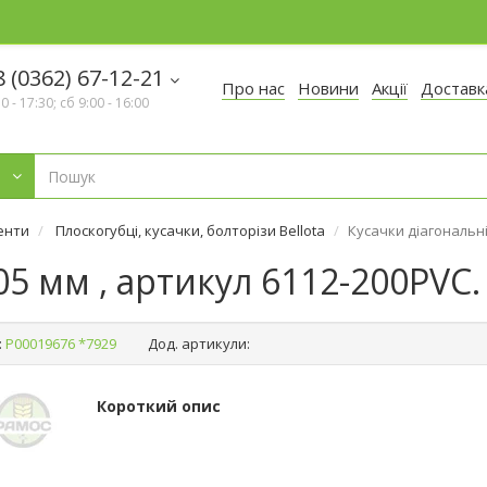
 (0362) 67-12-21
Про нас
Новини
Акції
Доставк
30 - 17:30; сб 9:00 - 16:00
менти
Плоскогубці, кусачки, болторізи Bellota
Кусачки діагональні
05 мм , артикул 6112-200PVC.
:
Р00019676 *7929
Дод. артикули:
Короткий опис