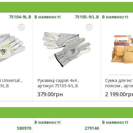
75104-9L.B
В наявності
75105-9/L.B
В наявності
 Unіversal ,
Рукавиці садові 4х4 ,
Сумка для інс
-9L.B
артикул 75105-9/L.B
поясом , арт
379.00грн
2 199.00гр
В наявності
В наявності
580970
279140