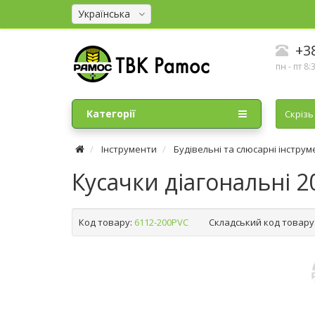
Українська
+38
пн - пт 8:
Категорії
Cкрізь
Інструменти
Будівельні та слюсарні інстру
Кусачки діагональні 2
Код товару:
6112-200PVC
Складський код товару