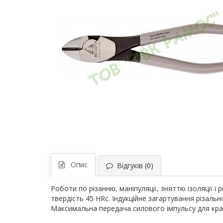
Опис
Відгуків (0)
Роботи по різанню, маніпуляції, зняттю ізоляції і р
твердість 45 HRc. Індукційне загартування різальн
Максимальна передача силового імпульсу для кращо