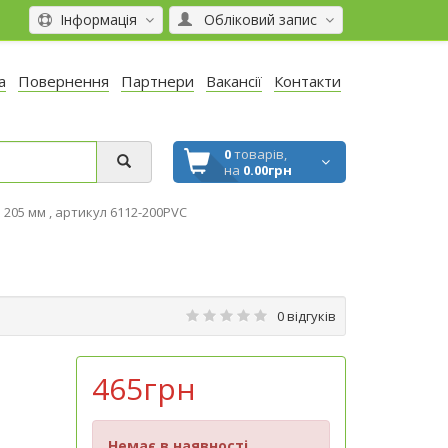
Інформація
Обліковий запис
а
Повернення
Партнери
Вакансії
Контакти
0
товарів,
на
0.00грн
 205 мм , артикул 6112-200PVC
0 відгуків
465грн
Немає в наявності