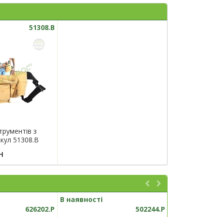
51308.B
трументів з
икул 51308.B
н
В наявності
В наявності
626202.P
502244.P