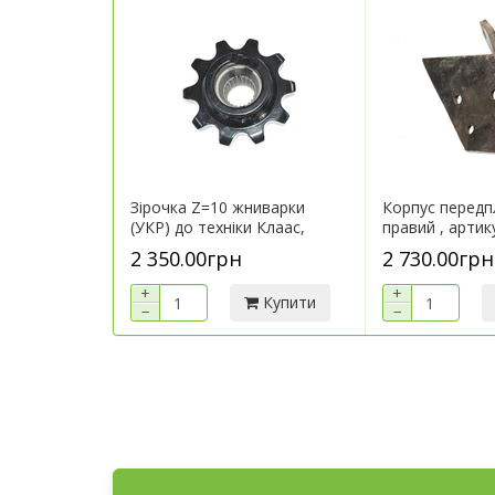
Зірочка Z=10 жниварки
Корпус перед
(УКР) до техніки Клаас,
правий , артик
артикул...
2 350.00грн
2 730.00грн
+
+
Купити
−
−