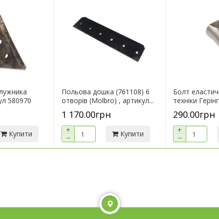
плужника
Польова дошка (761108) 6
Болт еластич
ул 580970
отворів (Molbro) , артикул...
техніки Герінг
1 170.00грн
290.00грн
+
+
Купити
Купити
−
−