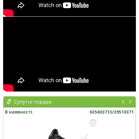
Супутні товари
В наявності
635603713/39510371