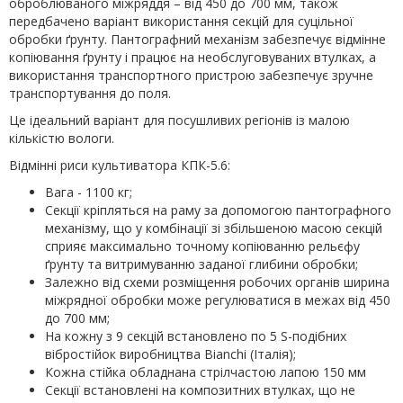
оброблюваного міжряддя – від 450 до 700 мм, також
передбачено варіант використання секцій для суцільної
обробки ґрунту. Пантографний механізм забезпечує відмінне
копіювання ґрунту і працює на необслуговуваних втулках, а
використання транспортного пристрою забезпечує зручне
транспортування до поля.
Це ідеальний варіант для посушливих регіонів із малою
кількістю вологи.
Відмінні риси культиватора КПК-5.6:
Вага - 1100 кг;
Секції кріпляться на раму за допомогою пантографного
механізму, що у комбінації зі збільшеною масою секцій
сприяє максимально точному копіюванню рельєфу
ґрунту та витримуванню заданої глибини обробки;
Залежно від схеми розміщення робочих органів ширина
міжрядної обробки може регулюватися в межах від 450
до 700 мм;
На кожну з 9 секцій встановлено по 5 S-подібних
вібростійок виробництва Bianchi (Італія);
Кожна стійка обладнана стрілчастою лапою 150 мм
Секції встановлені на композитних втулках, що не