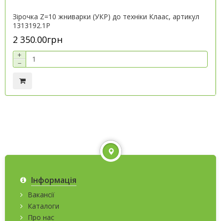
Зірочка Z=10 жниварки (УКР) до техніки Клаас, артикул
1313192.1P
2 350.00грн
+
−
Інформація
Вакансії
Каталоги
Про нас