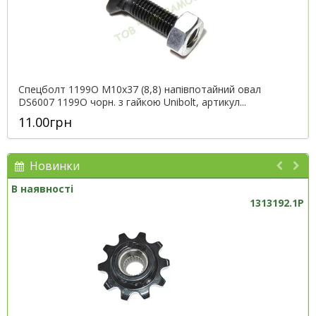
Спецболт 1199O М10х37 (8,8) напівпотайний овал
DS6007 1199O чорн. з гайкою Unibolt, артикул...
11.00грн
Новинки
В наявності
1313192.1P