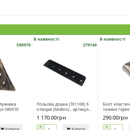
В наявності
В наявності
580970
279140
плужника
Польова дошка (761108) 6
Болт еластич
ул 580970
отворів (Molbro) , артикул...
техніки Герінг
1 170.00грн
290.00грн
+
+
Купити
Купити