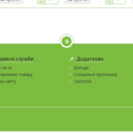
−
−
ервісні служби
Додатково
такти
Бренди
ернення товару
Спеціальні пропозиції
а сайту
Sad.tools