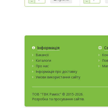
−
−
Інформація
С
Вакансії
Кон
Каталоги
Пов
Про нас
Мап
Інформація про доставку
Умови використання сайту
ТОВ "ТВК Рамос" © 2015-2026.
Розробка та
просування сайтів
.