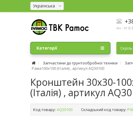
Українська
+38
пн - пт 8:
Категорії
Cкрізь
Запчастини до грунтообробної техніки
Зап
Рама100х100 (Італія) , артикул AQ30100
Кронштейн 30х30-100х
(Італія) , артикул AQ30
Код товару:
AQ30100
Складський код товару:
Р0