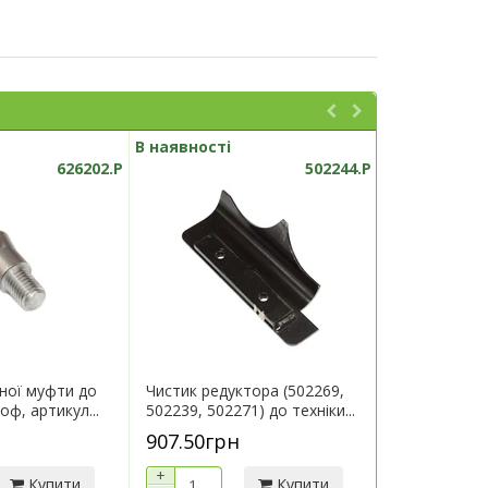
В наявності
В наявності
626202.P
502244.P
ної муфти до
Чистик редуктора (502269,
Кронштейн 
оф, артикул...
502239, 502271) до техніки...
техніки Герін
907.50грн
7 290.00г
+
+
Купити
Купити