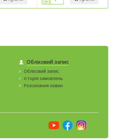
−
−
Обліковий запис
Обліковий запис
Історія замовлень
Розсилання новин