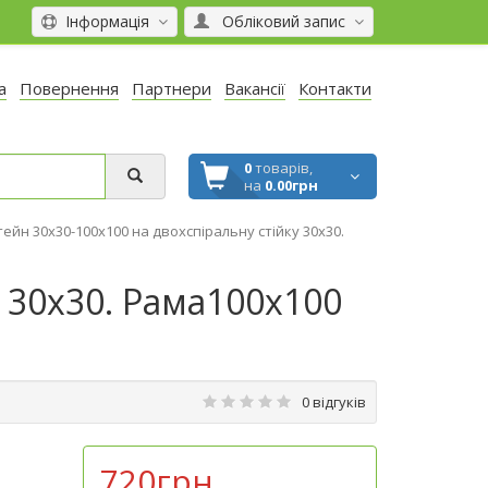
Інформація
Обліковий запис
а
Повернення
Партнери
Вакансії
Контакти
0
товарів,
на
0.00грн
ейн 30х30-100х100 на двохспіральну стійку 30х30.
 30х30. Рама100х100
0 відгуків
720грн