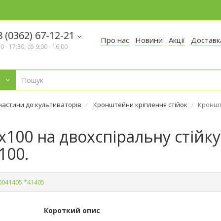
 (0362) 67-12-21
Про нас
Новини
Акції
Доставк
30 - 17:30; сб 9:00 - 16:00
частини до культиваторів
Кронштейни кріплення стійок
Кроншт
100 на двохспіральну стійку
100.
0041405 *41405
Короткий опис