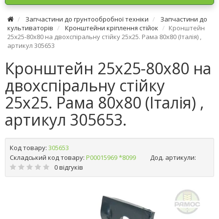
Запчастини до грунтообробної техніки
Запчастини до
культиваторів
Кронштейни кріплення стійок
Кронштейн
25х25-80х80 на двохспіральну стійку 25х25. Рама 80х80 (Італія) ,
артикул 305653
Кронштейн 25х25-80х80 на
двохспіральну стійку
25х25. Рама 80х80 (Італія) ,
артикул 305653.
Код товару:
305653
Складський код товару:
Р00015969 *8099
Дод. артикули:
0 відгуків