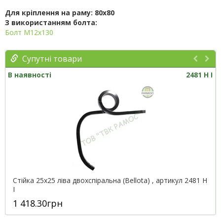
Для кріплення на
раму
: 80x80
З використанням болта:
Болт М12х130
Супутні товари
В наявності
2481 H І
Стійка 25х25 ліва двохспіральна (Bellota) , артикул 2481 H
І
1 418.30грн