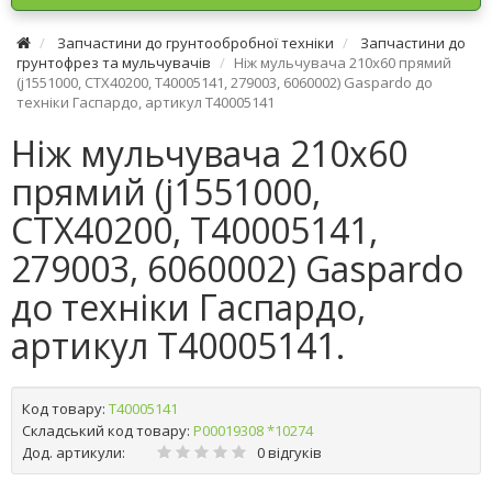
Запчастини до грунтообробної техніки
Запчастини до
грунтофрез та мульчувачів
Ніж мульчувача 210х60 прямий
(j1551000, CTX40200, T40005141, 279003, 6060002) Gaspardo до
техніки Гаспардо, артикул T40005141
Ніж мульчувача 210х60
прямий (j1551000,
CTX40200, T40005141,
279003, 6060002) Gaspardo
до техніки Гаспардо,
артикул T40005141.
Код товару:
T40005141
Складський код товару:
Р00019308 *10274
Дод. артикули:
0 відгуків