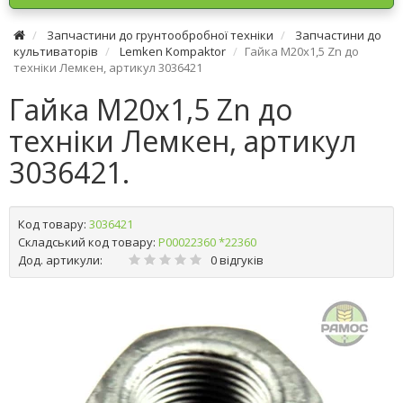
Запчастини до грунтообробної техніки
Запчастини до
культиваторів
Lemken Kompaktor
Гайка М20x1,5 Zn до
техніки Лемкен, артикул 3036421
Гайка М20x1,5 Zn до
техніки Лемкен, артикул
3036421.
Код товару:
3036421
Складський код товару:
Р00022360 *22360
Дод. артикули:
0 відгуків