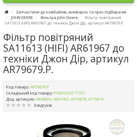
Запчастини до комбайнів, жниварок та прес-підбирачів
JOHN DEERE
Фільтра John Deere
Фільтр повітряний
SA11613 (HІFІ) AR61967 до техніки Джон Дір, артикул AR79679.P
Фільтр повітряний
SA11613 (HІFІ) AR61967 до
техніки Джон Дір, артикул
AR79679.P.
Код товару:
AR79679.P
Складський код товару:
Р00016732 *7707
Дод. артикули:
AR49839, AR61967, AR79879, AT79679
0 відгуків