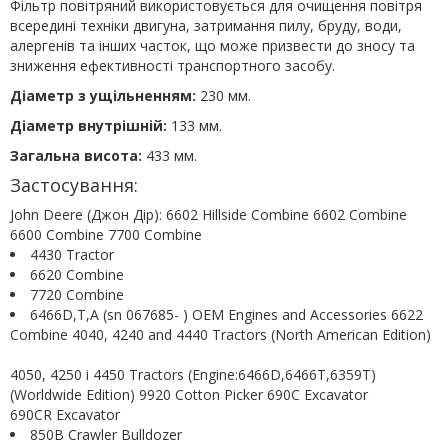
Фільтр повітряний використовується для очищення повітря
всередині техніки двигуна, затримання пилу, бруду, води,
алергенів та інших часток, що може призвести до зносу та
зниження ефективності транспортного засобу.
Діаметр з ущільненням:
230 мм.
Діаметр внутрішній:
133 мм.
Загальна висота:
433 мм.
Застосування:
John Deere (Джон Дір): 6602 Hillside Combine 6602 Combine
6600 Combine 7700 Combine
4430 Tractor
6620 Combine
7720 Combine
6466D,T,A (sn 067685- ) OEM Engines and Accessories 6622
Combine 4040, 4240 and 4440 Tractors (North American Edition)
4050, 4250 і 4450 Tractors (Engine:6466D,6466T,6359T)
(Worldwide Edition) 9920 Cotton Picker 690C Excavator
690CR Excavator
850B Crawler Bulldozer