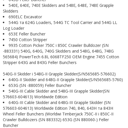
540E, 640E, 740E Skidders and 548E, 648E, 748E Grapple
Skidders
690ELC Excavator
544G та 624G Loaders, 544G TC Tool Carrier and 544G LL
Log Loader
653E Feller Buncher
7450 Cotton Stripper
9935 Cotton Picker 750C і 850C Crawler Bulldozer (SN
-883331) 540G, 640G, 740G Skidders and 548G, 648G, 748G
565684) PowerTech 6.8L 6068TF250 OEM Engine 7455 Cotton
Stripper 643G and 843G Feller Bunchers
540G-II Skidder і 548G-II Grapple Skidder(S/N565685-576602)
640G-II Skidder and 648G-II Grapple Skidder(S/N565685-5760)
653G (SN -880059) Feller Buncher
540G-III Cable Skidder and 548G-III Grapple Skidder(SN
576603-604613) Worldwide Edition
640G-III Cable Skidder and 648G-III Grapple Skidder (SN
576603-604613) Worldwide Edition 740, 840, 643H та 843H
Wheel Feller Bunchers (Worldwi Timberjack 750C-II і 850C-II
Crawler Bulldozers (SN 883332) 653G (SN 880060-) Feller
Buncher