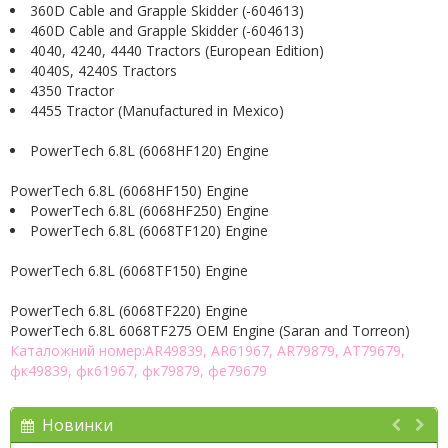
360D Cable and Grapple Skidder (-604613)
460D Cable and Grapple Skidder (-604613)
4040, 4240, 4440 Tractors (European Edition)
4040S, 4240S Tractors
4350 Tractor
4455 Tractor (Manufactured in Mexico)
PowerTech 6.8L (6068HF120) Engine
PowerTech 6.8L (6068HF150) Engine
PowerTech 6.8L (6068HF250) Engine
PowerTech 6.8L (6068TF120) Engine
PowerTech 6.8L (6068TF150) Engine
PowerTech 6.8L (6068TF220) Engine
PowerTech 6.8L 6068TF275 OEM Engine (Saran and Torreon)
Каталожний номер:AR49839, AR61967, AR79879, AT79679,
фк49839, фк61967, фк79879, фе79679
Новинки