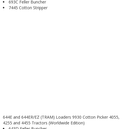
693C Feller Buncher
7445 Cotton Stripper
644E and 644ER/EZ (TRAM) Loaders 9930 Cotton Picker 4055,
4255 and 4455 Tractors (Worldwide Edition)
643D Feller Buncher