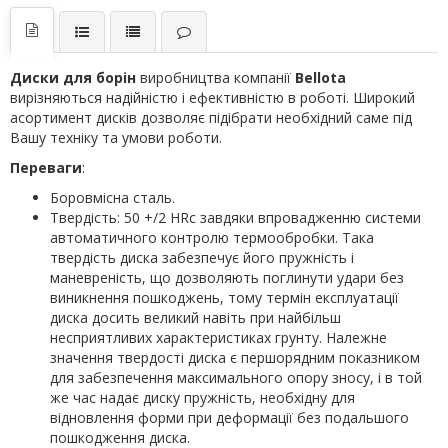
Диски для борін
виробництва компанії
Bellota
вирізняються надійністю і ефективністю в роботі. Широкий
асортимент дисків дозволяє підібрати необхідний саме під
Вашу техніку та умови роботи.
Переваги
:
Боровмісна сталь.
Твердість: 50 +/2 HRc завдяки впровадженню системи
автоматичного контролю термообробки. Така
твердість диска забезпечує його пружність і
маневреність, що дозволяють поглинути удари без
виникнення пошкоджень, тому термін експлуатації
диска досить великий навіть при найбільш
несприятливих характеристиках грунту. Належне
значення твердості диска є першорядним показником
для забезпечення максимального опору зносу, і в той
же час надає диску пружність, необхідну для
відновлення форми при деформації без подальшого
пошкодження диска.