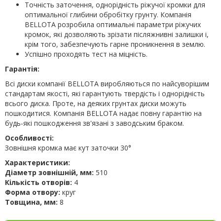
Точність заточення, однорідність ріжучої кромки для
оптимальної глибини обробітку грунту. Компанія
BELLOTA розробила оптимальні параметри ріжучих
кромок, які дозволяють зрізати післяжнивні залишки і,
крім того, забезпечують гарне проникнення в землю.
Успішно проходять тест на міцність.
Гарантія:
Всі диски компанії BELLOTA виробляються по найсуворішим
стандартам якості, які гарантують твердість і однорідність
всього диска. Проте, на деяких грунтах диски можуть
пошкодитися. Компанія BELLOTA надає повну гарантію на
будь-які пошкодження зв'язані з заводським браком.
Особливості:
Зовнішня кромка має кут заточки 30°
Характеристики:
Діаметр зовнішній, мм:
510
Кількість отворів:
4
Форма отвору:
круг
Товщина, мм:
8