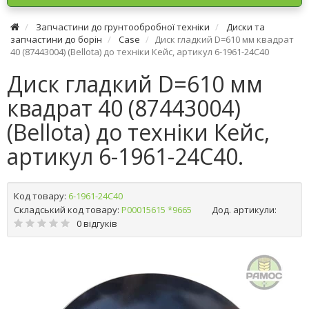
Запчастини до грунтообробної техніки
Диски та
запчастини до борін
Case
Диск гладкий D=610 мм квадрат
40 (87443004) (Bellota) до техніки Кейс, артикул 6-1961-24C40
Диск гладкий D=610 мм
квадрат 40 (87443004)
(Bellota) до техніки Кейс,
артикул 6-1961-24C40.
Код товару:
6-1961-24C40
Складський код товару:
Р00015615 *9665
Дод. артикули:
0 відгуків