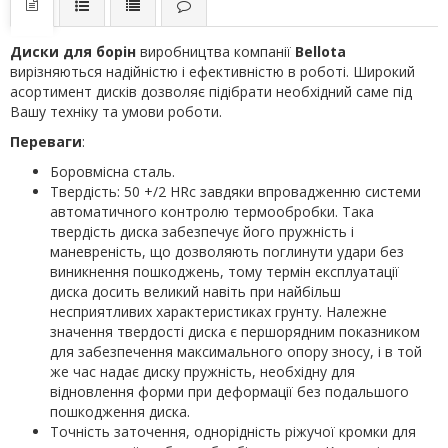
Диски для борін
виробництва компанії
Bellota
вирізняються надійністю і ефективністю в роботі. Широкий
асортимент дисків дозволяє підібрати необхідний саме під
Вашу техніку та умови роботи.
Переваги
:
Боровмісна сталь.
Твердість: 50 +/2 HRc завдяки впровадженню системи
автоматичного контролю термообробки. Така
твердість диска забезпечує його пружність і
маневреність, що дозволяють поглинути удари без
виникнення пошкоджень, тому термін експлуатації
диска досить великий навіть при найбільш
несприятливих характеристиках грунту. Належне
значення твердості диска є першорядним показником
для забезпечення максимального опору зносу, і в той
же час надає диску пружність, необхідну для
відновлення форми при деформації без подальшого
пошкодження диска.
Точність заточення, однорідність ріжучої кромки для