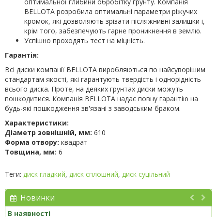
оптимальної глибини обробітку грунту. Компанія
BELLOTA розробила оптимальні параметри ріжучих
кромок, які дозволяють зрізати післяжнивні залишки і,
крім того, забезпечують гарне проникнення в землю.
Успішно проходять тест на міцність.
Гарантія:
Всі диски компанії BELLOTA виробляються по найсуворішим
стандартам якості, які гарантують твердість і однорідність
всього диска. Проте, на деяких грунтах диски можуть
пошкодитися. Компанія BELLOTA надає повну гарантію на
будь-які пошкодження зв'язані з заводським браком.
Характеристики:
Діаметр зовнішній, мм:
610
Форма отвору:
квадрат
Товщина, мм:
6
Теги:
диск гладкий
,
диск сплошний
,
диск суцільний
Новинки
В наявності