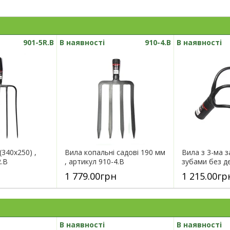
901-5R.B
В наявності
910-4.B
В наявності
(340х250) ,
Вила копальні садові 190 мм
Вила з 3-ма 
R.B
, артикул 910-4.B
зубами без де
1 779.00грн
1 215.00гр
В наявності
В наявності