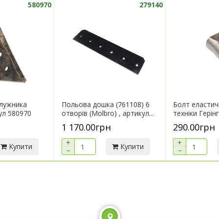
580970
279140
плужника
Польова дошка (761108) 6
Болт еластич
ул 580970
отворів (Molbro) , артикул...
техніки Герінг
1 170.00грн
290.00грн
+
+
Купити
Купити
−
−