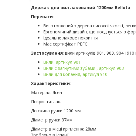
Держак для вил лакований 1200мм Bellota
Переваги
:
Виготовлений з дерева високої якості, легк
Ергономічний дизайн, що поєднується з фо
Ідеальне лакове покриття
Має сертифікат PEFC
Застосування
: вили артикулів 901, 903, 904 і 910 
Вили, артикул 901
Вили с загнутими зубами , артикул 903
Вили для копання, артикул 910
Характеристики
:
Матеріал: Ясен
Покриття: лак.
Довжина ручки 1200 мм.
Діаметр ручки 37мм
Діаметр в місці кріплення: 28мм
Зроблено в Іспанії