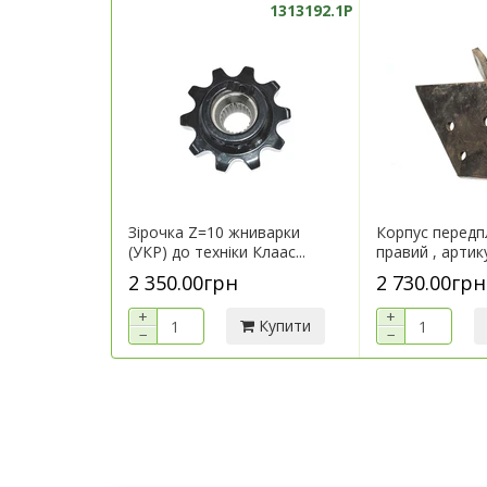
1313192.1P
Зірочка Z=10 жниварки
Корпус перед
(УКР) до техніки Клаас...
правий , артик
2 350.00грн
2 730.00грн
+
+
Купити
−
−