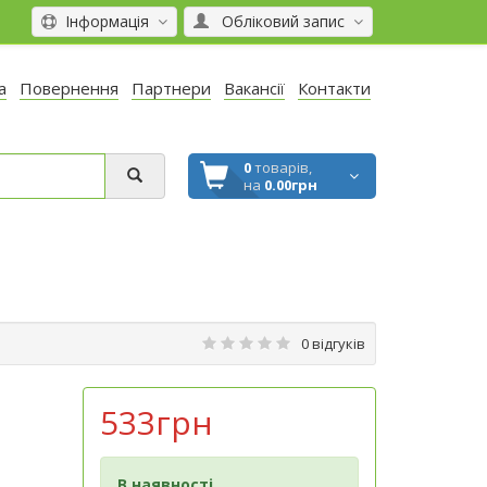
Інформація
Обліковий запис
а
Повернення
Партнери
Вакансії
Контакти
0
товарів,
на
0.00грн
0 відгуків
533грн
В наявності