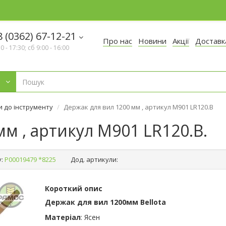
 (0362) 67-12-21
Про нас
Новини
Акції
Доставк
30 - 17:30; сб 9:00 - 16:00
 до інструменту
Держак для вил 1200 мм , артикул M901 LR120.B
м , артикул M901 LR120.B.
:
Р00019479 *8225
Дод. артикули:
Короткий опис
Держак для вил 1200мм Bellota
Матеріал
: Ясен