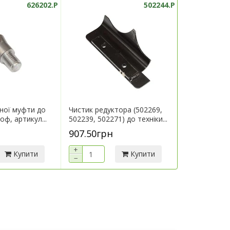
626202.P
502244.P
ної муфти до
Чистик редуктора (502269,
Кронштейн 
оф, артикул...
502239, 502271) до техніки...
техніки Герін
907.50грн
7 290.00г
+
+
Купити
Купити
−
−