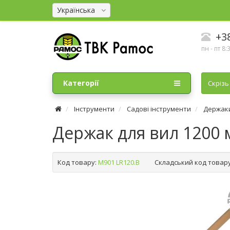
Українська
+38
пн - пт 8:
Категорії
Cкрізь
Інструменти
Садові інструменти
Держаки
Держак для вил 1200 м
Код товару:
M901 LR120.B
Складський код товару