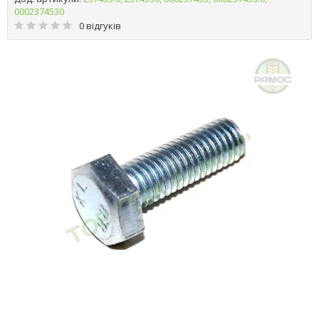
0002374530
0 відгуків