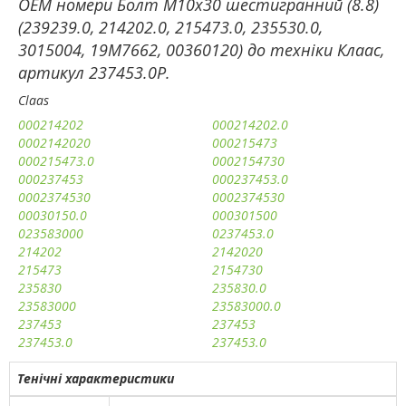
ОЕМ номери Болт М10х30 шестигранний (8.8)
(239239.0, 214202.0, 215473.0, 235530.0,
3015004, 19M7662, 00360120) до техніки Клаас,
артикул 237453.0P.
Claas
000214202
000214202.0
0002142020
000215473
000215473.0
0002154730
000237453
000237453.0
0002374530
0002374530
00030150.0
000301500
023583000
0237453.0
214202
2142020
215473
2154730
235830
235830.0
23583000
23583000.0
237453
237453
237453.0
237453.0
Тенічні характеристики