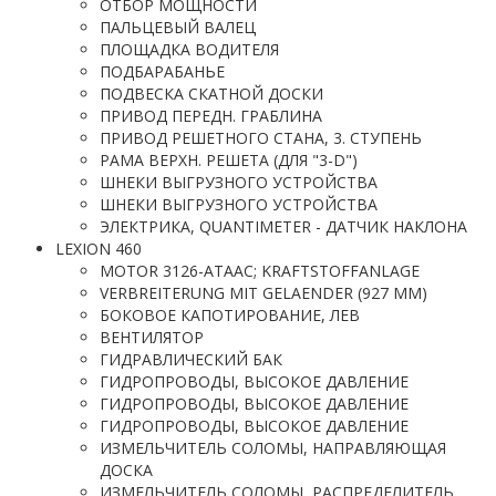
ОТБОР МОЩНОСТИ
ПАЛЬЦЕВЫЙ ВАЛЕЦ
ПЛОЩАДКА ВОДИТЕЛЯ
ПОДБАРАБАНЬЕ
ПОДВЕСКА СКАТНОЙ ДОСКИ
ПРИВОД ПЕРЕДН. ГРАБЛИНА
ПРИВОД РЕШЕТНОГО СТАНА, 3. СТУПЕНЬ
РАМА ВЕРХН. РЕШЕТА (ДЛЯ "3-D")
ШНЕКИ ВЫГРУЗНОГО УСТРОЙСТВА
ШНЕКИ ВЫГРУЗНОГО УСТРОЙСТВА
ЭЛЕКТРИКА, QUANTIMETER - ДАТЧИК НАКЛОНА
LEXION 460
MOTOR 3126-ATAAC; KRAFTSTOFFANLAGE
VERBREITERUNG MIT GELAENDER (927 MM)
БОКОВОЕ КАПОТИРОВАНИЕ, ЛЕВ
ВЕНТИЛЯТОР
ГИДРАВЛИЧЕСКИЙ БАК
ГИДРОПРОВОДЫ, ВЫСОКОЕ ДАВЛЕНИЕ
ГИДРОПРОВОДЫ, ВЫСОКОЕ ДАВЛЕНИЕ
ГИДРОПРОВОДЫ, ВЫСОКОЕ ДАВЛЕНИЕ
ИЗМЕЛЬЧИТЕЛЬ СОЛОМЫ, НАПРАВЛЯЮЩАЯ
ДОСКА
ИЗМЕЛЬЧИТЕЛЬ СОЛОМЫ, РАСПРЕДЕЛИТЕЛЬ