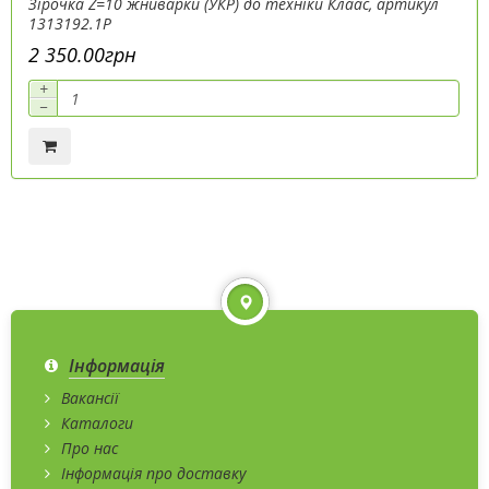
Зірочка Z=10 жниварки (УКР) до техніки Клаас, артикул
1313192.1P
2 350.00грн
+
−
Інформація
Вакансії
Каталоги
Про нас
Інформація про доставку