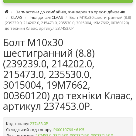
Запчастини до комбайнів, жниварок та прес-підбирачів
CLAAS
Інші деталі CLAAS
Болт М10х30 шестигранний (8.8)
(239239.0, 214202.0, 215473.0, 235530.0, 3015004, 19M7662, 00360120)
до техніки Клаас, артикул 237453.0P
Болт М10х30
шестигранний (8.8)
(239239.0, 214202.0,
215473.0, 235530.0,
3015004, 19M7662,
00360120) до техніки Клаас,
артикул 237453.0P.
Код товару:
237453.0P
Складський код товару:
Р00010766 *6195
Дод. артикули:
237453.0, 2374530, 000237453, 000237453.0,