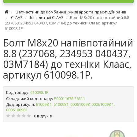
Запчастини до комбайнів, жниварок та прес-підбирачів
CLAAS
Інші деталі CLAAS
Болт М8х20 напівпотайний 8.8
(237068, 234953 040437, 03M7184) до техніки Клаас, артикул
610098.1P
Болт М8х20 напівпотайний
8.8 (237068, 234953 040437,
03M7184) до техніки Клаас,
артикул 610098.1P.
Код товару:
610098.1P
Складський код товару:
Р00011676 *6511
Дод. артикули:
610098.1, 6100981, 000610098, 000610098.1,
0006100981
0 відгуків