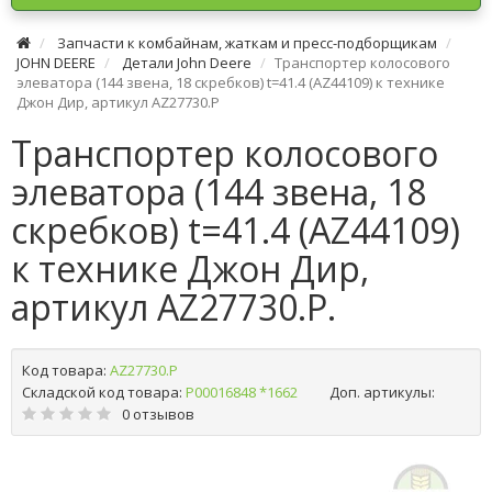
Запчасти к комбайнам, жаткам и пресс-подборщикам
JOHN DEERE
Детали John Deere
Транспортер колосового
элеватора (144 звена, 18 скребков) t=41.4 (AZ44109) к технике
Джон Дир, артикул AZ27730.P
Транспортер колосового
элеватора (144 звена, 18
скребков) t=41.4 (AZ44109)
к технике Джон Дир,
артикул AZ27730.P.
Код товара:
AZ27730.P
Складской код товара:
Р00016848 *1662
Доп. артикулы:
0 отзывов