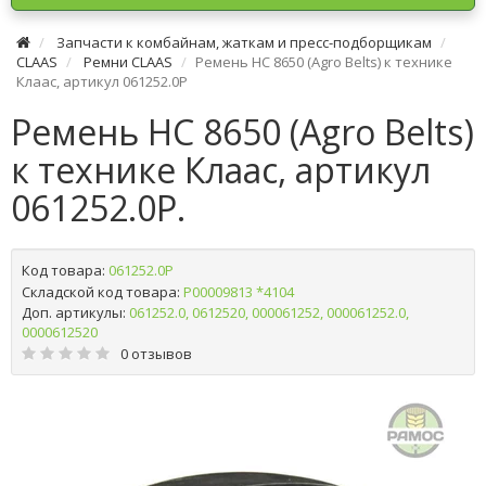
Запчасти к комбайнам, жаткам и пресс-подборщикам
CLAAS
Ремни CLAAS
Ремень HC 8650 (Agro Belts) к технике
Клаас, артикул 061252.0P
Ремень HC 8650 (Agro Belts)
к технике Клаас, артикул
061252.0P.
Код товара:
061252.0P
Складской код товара:
Р00009813 *4104
Доп. артикулы:
061252.0, 0612520, 000061252, 000061252.0,
0000612520
0 отзывов