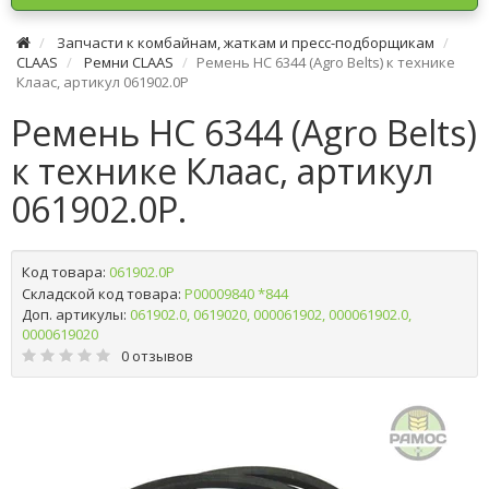
Запчасти к комбайнам, жаткам и пресс-подборщикам
CLAAS
Ремни CLAAS
Ремень HC 6344 (Agro Belts) к технике
Клаас, артикул 061902.0P
Ремень HC 6344 (Agro Belts)
к технике Клаас, артикул
061902.0P.
Код товара:
061902.0P
Складской код товара:
Р00009840 *844
Доп. артикулы:
061902.0, 0619020, 000061902, 000061902.0,
0000619020
0 отзывов