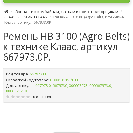
Запчасти к комбайнам, жаткам и пресс-подборщикам
CLAAS
Ремни CLAAS
Ремень HB 3100 (Agro Belts) к технике
Клаас, артикул 667973.0P
Ремень HB 3100 (Agro Belts)
к технике Клаас, артикул
667973.0P.
Код товара:
667973.0P
Складской код товара:
Р00013115 *811
Доп. артикулы:
667973.0, 6679730, 000667973, 000667973.0,
0006679730
0 отзывов