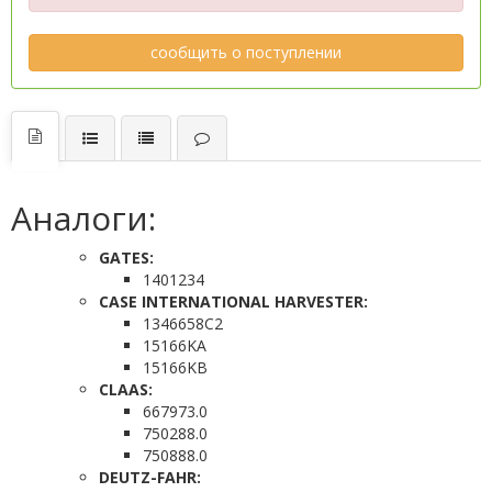
сообщить о поступлении
Аналоги:
GATES:
1401234
CASE INTERNATIONAL HARVESTER:
1346658C2
15166KA
15166KB
CLAAS:
667973.0
750288.0
750888.0
DEUTZ-FAHR: