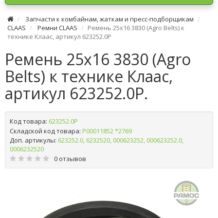
Запчасти к комбайнам, жаткам и пресс-подборщикам
CLAAS
Ремни CLAAS
Ремень 25х16 3830 (Agro Belts) к
технике Клаас, артикул 623252.0P
Ремень 25х16 3830 (Agro
Belts) к технике Клаас,
артикул 623252.0P.
Код товара:
623252.0P
Складской код товара:
Р00011852 *2769
Доп. артикулы:
623252.0, 6232520, 000623252, 000623252.0,
0006232520
0 отзывов