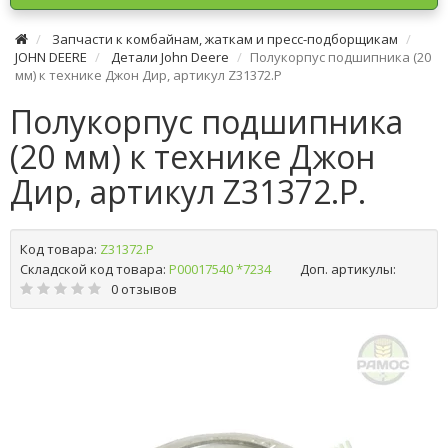
Запчасти к комбайнам, жаткам и пресс-подборщикам
JOHN DEERE
Детали John Deere
Полукорпус подшипника (20
мм) к технике Джон Дир, артикул Z31372.P
Полукорпус подшипника
(20 мм) к технике Джон
Дир, артикул Z31372.P.
Код товара:
Z31372.P
Складской код товара:
Р00017540 *7234
Доп. артикулы:
0 отзывов