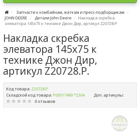
Запчасти к комбайнам, жаткам и пресс-подборщикам
JOHN DEERE
Детали John Deere
Накладка скребка
элеватора 145х75 к технике Джон Дир, артикул Z20728.P
Накладка скребка
элеватора 145х75 к
технике Джон Дир,
артикул Z20728.P.
Код товара:
Z20728.P
Складской код товара:
Р00017489 *2364
Доп. артикулы:
0 отзывов