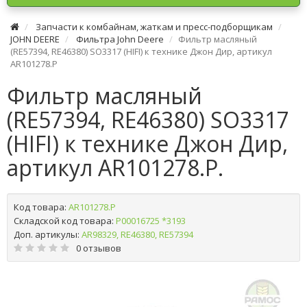
Запчасти к комбайнам, жаткам и пресс-подборщикам
JOHN DEERE
Фильтра John Deere
Фильтр масляный
(RE57394, RE46380) SO3317 (HІFI) к технике Джон Дир, артикул
AR101278.P
Фильтр масляный
(RE57394, RE46380) SO3317
(HІFI) к технике Джон Дир,
артикул AR101278.P.
Код товара:
AR101278.P
Складской код товара:
Р00016725 *3193
Доп. артикулы:
AR98329, RE46380, RE57394
0 отзывов