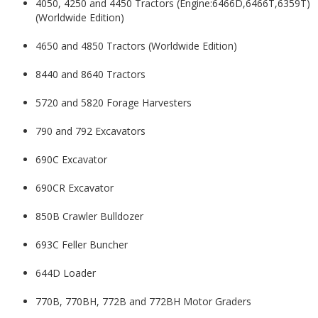
4050, 4250 and 4450 Tractors (Engine:6466D,6466T,6359T)
(Worldwide Edition)
4650 and 4850 Tractors (Worldwide Edition)
8440 and 8640 Tractors
5720 and 5820 Forage Harvesters
790 and 792 Excavators
690C Excavator
690CR Excavator
850B Crawler Bulldozer
693C Feller Buncher
644D Loader
770B, 770BH, 772B and 772BH Motor Graders