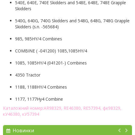
540E, 640E, 740E Skidders and 548E, 648E, 748E Grapple
Skidders
540G, 640G, 740G Skidders and 548G, 648G, 748G Grapple
Skidders (s.n. -565684)
985, 985HY/4 Combines
COMBINE ( -041200) 1085,1085HY/4
1085, 1085HY/4 (041201-) Combines
4350 Tractor
1188, 1188HY/4 Combines
1177, 1177Hy4 Combine
Каталожний номер:AR98329, RE46380, RE57394, фк98329,
кУ46380, кУ57394
Новинки