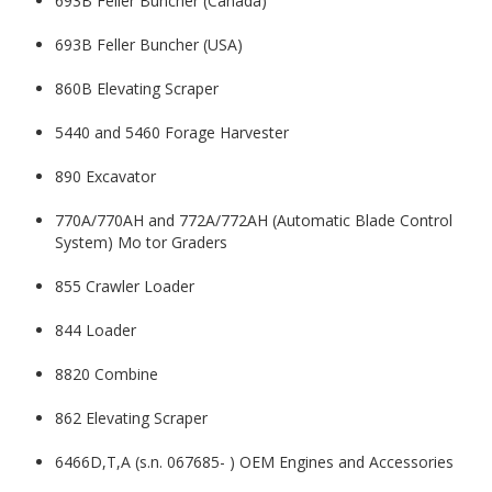
693B Feller Buncher (Canada)
693B Feller Buncher (USA)
860B Elevating Scraper
5440 and 5460 Forage Harvester
890 Excavator
770A/770AH and 772A/772AH (Automatic Blade Control
System) Mo tor Graders
855 Crawler Loader
844 Loader
8820 Combine
862 Elevating Scraper
6466D,T,A (s.n. 067685- ) OEM Engines and Accessories