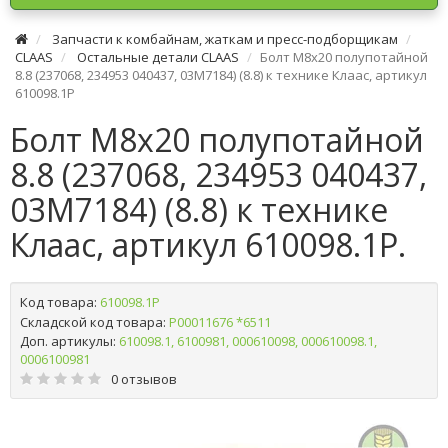
Запчасти к комбайнам, жаткам и пресс-подборщикам
CLAAS
Остальные детали CLAAS
Болт M8х20 полупотайной
8.8 (237068, 234953 040437, 03M7184) (8.8) к технике Клаас, артикул
610098.1P
Болт M8х20 полупотайной
8.8 (237068, 234953 040437,
03M7184) (8.8) к технике
Клаас, артикул 610098.1P.
Код товара:
610098.1P
Складской код товара:
Р00011676 *6511
Доп. артикулы:
610098.1, 6100981, 000610098, 000610098.1,
0006100981
0 отзывов