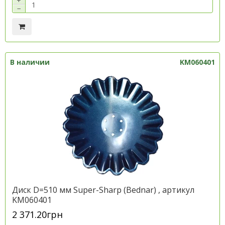
+
−
В наличии
KM060401
Диск D=510 мм Super-Sharp (Bednar) , артикул
KM060401
2 371.20грн