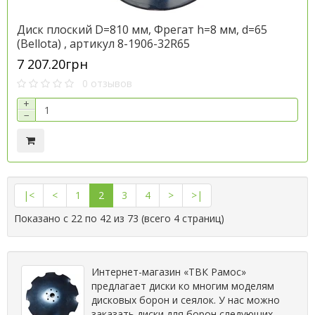
Диск плоский D=810 мм, Фрегат h=8 мм, d=65
(Bellota) , артикул 8-1906-32R65
7 207.20грн
0 отзывов
+
−
|<
<
1
2
3
4
>
>|
Показано с 22 по 42 из 73 (всего 4 страниц)
Интернет-магазин «ТВК Рамос»
предлагает диски ко многим моделям
дисковых борон и сеялок. У нас можно
заказать диски для борон следующих