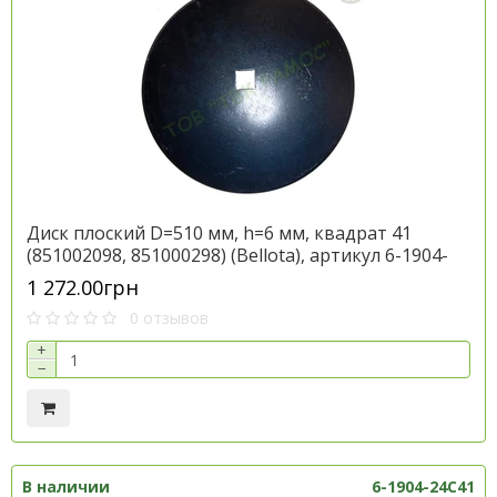
Диск плоский D=510 мм, h=6 мм, квадрат 41
(851002098, 851000298) (Bellota), артикул 6-1904-
20С41
1 272.00грн
0 отзывов
+
−
В наличии
6-1904-24С41